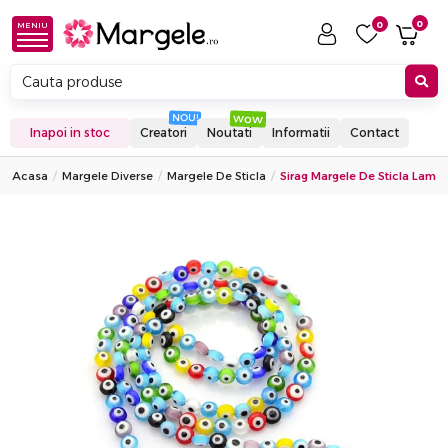
0
0
MENIU
Inapoi in stoc
Creatori
Noutati
Informatii
Contact
Acasa
Margele Diverse
Margele De Sticla
Sirag Margele De Sticla Lamp