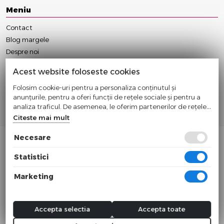
Meniu
Contact
Blog margele
Despre noi
Anulare/Modificare Comanda
Acest website foloseste cookies
Conditii Contractuale
Folosim cookie-uri pentru a personaliza conținutul și
Politica Cookie
anunțurile, pentru a oferi funcții de rețele sociale și pentru a
Politica Confidentialitate
analiza traficul. De asemenea, le oferim partenerilor de rețele
Termeni si Conditii
sociale, de publicitate și de analize informații cu privire la
Citeste mai mult
modul în care folosiți site-ul nostru. Aceștia le pot combina cu
alte informații oferite de dvs. sau culese în urma folosirii
Necesare
serviciilor lor.
Statistici
© 2024
Sc Cleverways Srl
Marketing
Cif: RO32831539 Nr. Reg.: J12/605/2014
Toate preturile sunt exprimate in lei si includ tva. Ofertele sunt valabile in
limita stocului disponibil.
Accepta selectia
Accepta toate