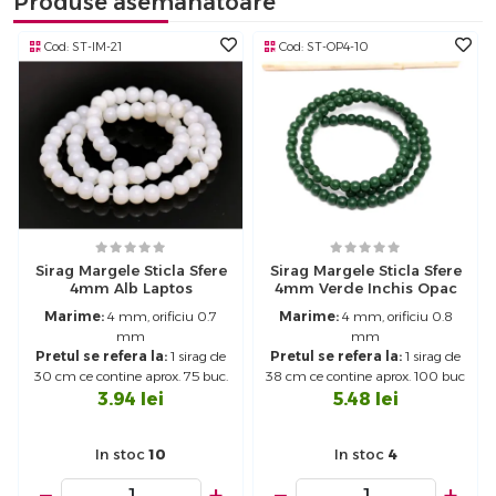
Produse asemanatoare
Cod:
ST-IM-21
Cod:
ST-OP4-10
Sirag Margele Sticla Sfere
Sirag Margele Sticla Sfere
4mm Alb Laptos
4mm Verde Inchis Opac
Marime:
4 mm, orificiu 0.7
Marime:
4 mm, orificiu 0.8
mm
mm
Pretul se refera la:
1 sirag de
Pretul se refera la:
1 sirag de
30 cm ce contine aprox. 75 buc.
38 cm ce contine aprox. 100 buc
3.94
lei
5.48
lei
In stoc
10
In stoc
4
−
+
−
+