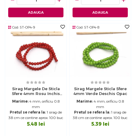
ADAUGA
ADAUGA
Cod:
ST-OP4-9
Cod:
ST-OP4-8
Sirag Margele De Sticla
Sirag Margele Sticla Sfere
Sfere 4mm Rosu Inchis
4mm Verde Deschis Opac
Opac
Marime:
4 mm, orificiu 0.8
Marime:
4 mm, orificiu 0.8
mm
mm
Pretul se refera la:
1 sirag de
Pretul se refera la:
1 sirag de
38 cm ce contine aprox. 100 buc
38 cm ce contine aprox. 100 buc
5.48
lei
5.39
lei