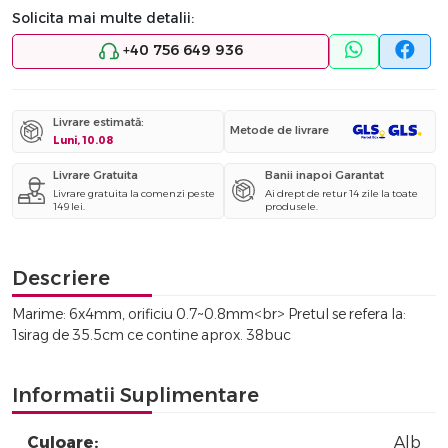
Solicita mai multe detalii:
+40 756 649 936
Livrare estimată:
Metode de livrare
Luni, 10.08
Livrare Gratuita
Banii inapoi Garantat
Livrare gratuita la comenzi peste
Ai drept de retur 14 zile la toate
149 lei.
produsele.
Descriere
Marime: 6x4mm, orificiu 0.7~0.8mm<br> Pretul se refera la:
1sirag de 35.5cm ce contine aprox. 38buc
Informatii Suplimentare
Culoare:
Alb