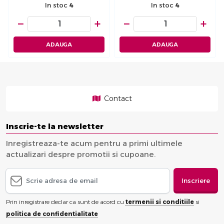
In stoc
4
In stoc
4
−
+
−
+
ADAUGA
ADAUGA
Contact
Inscrie-te la newsletter
Inregistreaza-te acum pentru a primi ultimele
actualizari despre promotii si cupoane.
Inscriere
Prin inregistrare declar ca sunt de acord cu
termenii si conditiile
si
politica de confidentialitate