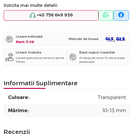
Solicita mai multe detalii:
+40 756 649 936
Livrare estimată:
Metode de livrare
Marti, 11.08
Livrare Gratuita
Banii inapoi Garantat
Livrare gratuita la comenzi peste
Ai drept de retur 14 zile la toate
149 lei.
produsele.
Informatii Suplimentare
Culoare:
Transparent
Mărime:
10~13 mm
Recenzii