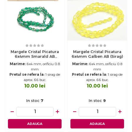
Margele Cristal Picatura
Margele Cristal Picatura
6x4mm Smarald AB
6x4mm Galben AB (sirag)
(sirag)
Marime:
6x4 mm, orificiu 0.8
Marime:
6x4 mm, orificiu 0.8
mm
mm
Pretul se refera la:
1 sirag de
Pretul se refera la:
1 sirag de
aprox. 66 buc.
aprox. 66 buc.
10.00
lei
10.00
lei
In stoc
7
In stoc
9
−
+
−
+
ADAUGA
ADAUGA