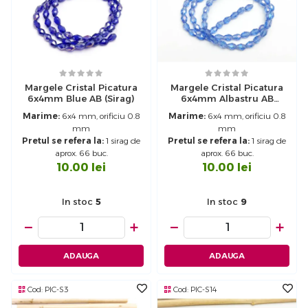
Margele Cristal Picatura
Margele Cristal Picatura
6x4mm Blue AB (sirag)
6x4mm Albastru AB
(sirag)
Marime:
6x4 mm, orificiu 0.8
Marime:
6x4 mm, orificiu 0.8
mm
mm
Pretul se refera la:
1 sirag de
Pretul se refera la:
1 sirag de
aprox. 66 buc.
aprox. 66 buc.
10.00
lei
10.00
lei
In stoc
5
In stoc
9
−
+
−
+
ADAUGA
ADAUGA
Cod:
PIC-S3
Cod:
PIC-S14