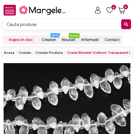
0
0
MENIU
Inapoi in stoc
Creatori
Noutati
Informatii
Contact
Acasa
Cristale
Cristale Picatura
Cristal Briolete 12x6mm Transparent (1