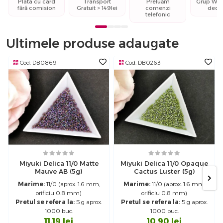
Plata cu card
Transport
Preluăm
Grup Wh
fără comision
Gratuit > 149lei
comenzi
dedi
telefonic
Ultimele produse adaugate
Cod:
DB0869
Cod:
DB0263
Miyuki Delica 11/0 Matte
Miyuki Delica 11/0 Opaque
Mauve AB (5g)
Cactus Luster (5g)
Marime:
11/0 (aprox. 1.6 mm,
Marime:
11/0 (aprox. 1.6 mm,
orificiu 0.8 mm)
orificiu 0.8 mm)
Pretul se refera la:
5 g aprox.
Pretul se refera la:
5 g aprox.
1000 buc.
1000 buc.
11.19
lei
10.90
lei