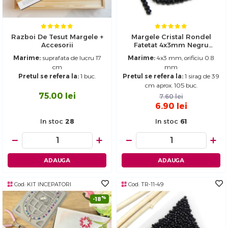
Razboi De Tesut Margele +
Margele Cristal Rondel
Accesorii
Fatetat 4x3mm Negru
(sirag)
Marime:
suprafata de lucru 17
Marime:
4x3 mm, orificiu 0.8
cm
mm
Pretul se refera la:
1 buc.
Pretul se refera la:
1 sirag de 39
cm aprox. 105 buc.
75.00
lei
7.60
lei
6.90
lei
In stoc
28
In stoc
61
−
+
−
+
ADAUGA
ADAUGA
Cod:
KIT INCEPATORI
Cod:
TR-11-49
%
-18