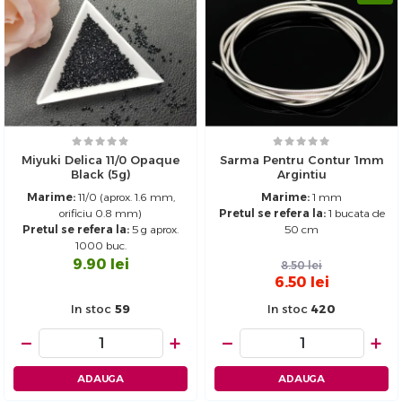
Miyuki Delica 11/0 Opaque
Sarma Pentru Contur 1mm
Black (5g)
Argintiu
Marime:
11/0 (aprox. 1.6 mm,
Marime:
1 mm
orificiu 0.8 mm)
Pretul se refera la:
1 bucata de
Pretul se refera la:
5 g aprox.
50 cm
1000 buc.
9.90
lei
8.50
lei
6.50
lei
In stoc
59
In stoc
420
−
+
−
+
ADAUGA
ADAUGA