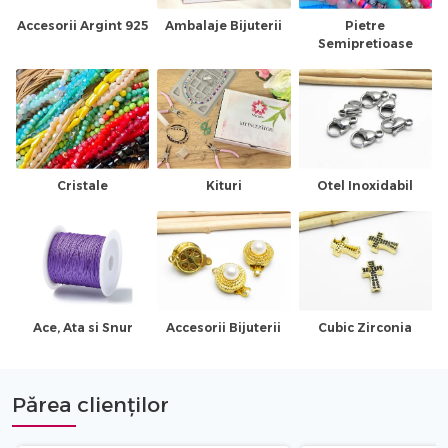
Accesorii Argint 925
Ambalaje Bijuterii
Pietre
Semipretioase
Cristale
Kituri
Otel Inoxidabil
Ace, Ata si Snur
Accesorii Bijuterii
Cubic Zirconia
Părea clienților