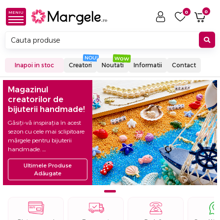
0
0
MENIU
Inapoi in stoc
Creatori
Noutati
Informatii
Contact
Magazinul
creatorilor de
bijuterii handmade!
Găsiți-vă inspirația în acest
sezon cu cele mai sclipitoare
mărgele pentru bijuterii
handmade.
Transport Gratuit la comenzi
Ultimele Produse
peste 149lei.
Adăugate