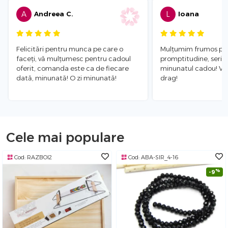
A
Andreea C.
L
Ioana
Felicitări pentru munca pe care o
Mulțumim frumos pe
faceți, vă mulțumesc pentru cadoul
promptitudine, serioz
oferit, comanda este ca de fiecare
minunatul cadou! V
dată, minunată! O zi minunată!
drag!
Cele mai populare
Cod:
RAZBOI2
Cod:
ABA-SIR_4-16
%
-9