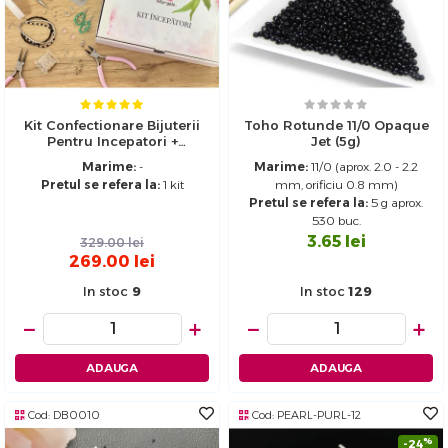
Kit Confectionare Bijuterii
Toho Rotunde 11/0 Opaque
Pentru Incepatori +
Jet (5g)
Tutoriale Video Si Broșură
Marime:
-
Marime:
11/0 (aprox. 2.0 - 2.2
Pretul se refera la:
1 kit
mm, orificiu 0.8 mm)
Pretul se refera la:
5 g aprox.
530 buc.
3.65
lei
329.00
lei
269.00
lei
In stoc
9
In stoc
129
−
+
−
+
ADAUGA
ADAUGA
Cod:
DB0010
Cod:
PEARL-PURL-12
%
-24