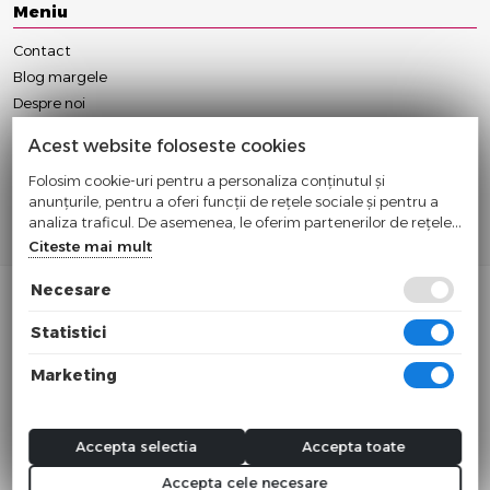
Meniu
Contact
Blog margele
Despre noi
Anulare/Modificare Comanda
Acest website foloseste cookies
Conditii Contractuale
Folosim cookie-uri pentru a personaliza conținutul și
Politica Cookie
anunțurile, pentru a oferi funcții de rețele sociale și pentru a
Politica Confidentialitate
analiza traficul. De asemenea, le oferim partenerilor de rețele
Termeni si Conditii
sociale, de publicitate și de analize informații cu privire la
Citeste mai mult
modul în care folosiți site-ul nostru. Aceștia le pot combina cu
alte informații oferite de dvs. sau culese în urma folosirii
Necesare
serviciilor lor.
Statistici
© 2024
Sc Cleverways Srl
Marketing
Cif: RO32831539 Nr. Reg.: J12/605/2014
Toate preturile sunt exprimate in lei si includ tva. Ofertele sunt valabile in
limita stocului disponibil.
Accepta selectia
Accepta toate
Accepta cele necesare