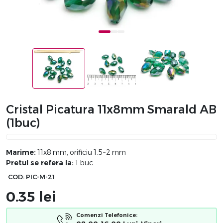
Cristal Picatura 11x8mm Smarald AB
(1buc)
Marime:
11x8 mm, orificiu 1.5~2 mm
Pretul se refera la:
1 buc.
COD:
PIC-M-21
0.35
lei
Comenzi Telefonice: