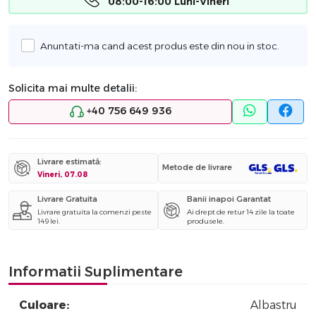
08:00-16:00 Luni-Vineri
Anuntati-ma cand acest produs este din nou in stoc.
Solicita mai multe detalii:
+40 756 649 936
Livrare estimată:
Metode de livrare
Vineri, 07.08
Livrare Gratuita
Banii inapoi Garantat
Livrare gratuita la comenzi peste
Ai drept de retur 14 zile la toate
149 lei.
produsele.
Informatii Suplimentare
Culoare:
Albastru