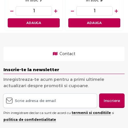
In stoc
7
In stoc
9
−
+
−
+
ADAUGA
ADAUGA
Contact
Inscrie-te la newsletter
Inregistreaza-te acum pentru a primi ultimele
actualizari despre promotii si cupoane.
Inscriere
Prin inregistrare declar ca sunt de acord cu
termenii si conditiile
si
politica de confidentialitate