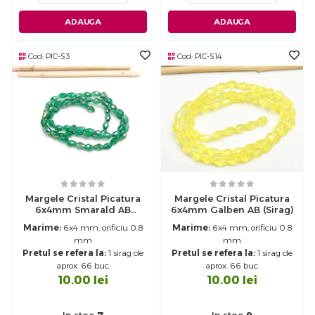
ADAUGA
ADAUGA
Cod:
PIC-S3
Cod:
PIC-S14
Margele Cristal Picatura
Margele Cristal Picatura
6x4mm Smarald AB
6x4mm Galben AB (sirag)
(sirag)
Marime:
6x4 mm, orificiu 0.8
Marime:
6x4 mm, orificiu 0.8
mm
mm
Pretul se refera la:
1 sirag de
Pretul se refera la:
1 sirag de
aprox. 66 buc.
aprox. 66 buc.
10.00
lei
10.00
lei