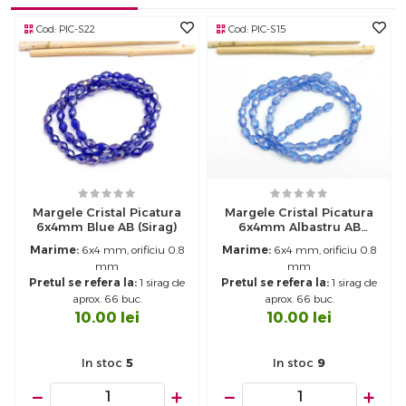
Cod:
PIC-S22
Cod:
PIC-S15
Margele Cristal Picatura
Margele Cristal Picatura
6x4mm Blue AB (sirag)
6x4mm Albastru AB
(sirag)
Marime:
6x4 mm, orificiu 0.8
Marime:
6x4 mm, orificiu 0.8
mm
mm
Pretul se refera la:
1 sirag de
Pretul se refera la:
1 sirag de
aprox. 66 buc.
aprox. 66 buc.
10.00
lei
10.00
lei
In stoc
5
In stoc
9
−
+
−
+