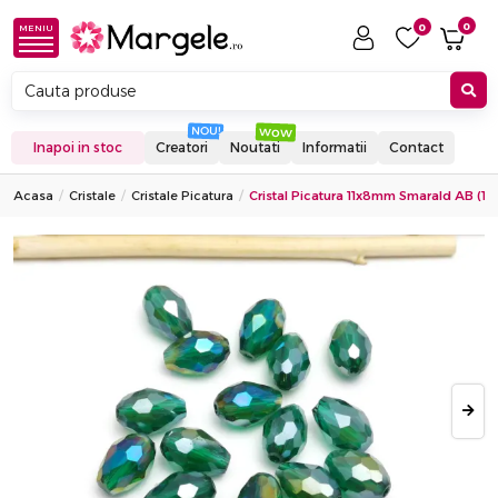
0
0
MENIU
Inapoi in stoc
Creatori
Noutati
Informatii
Contact
Acasa
Cristale
Cristale Picatura
Cristal Picatura 11x8mm Smarald AB (1b