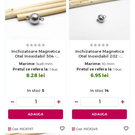
Inchizatoare Magnetica
Inchizatoare Magnetica
Otel Inoxidabil 304 -
Otel Inoxidabil 202 -
14x8mm
10mm
Marime:
14x8 mm
Marime:
10 mm
Pretul se refera la:
1 buc.
Pretul se refera la:
1 buc.
8.28
lei
6.95
lei
In stoc
5
In stoc
14
−
+
−
+
ADAUGA
ADAUGA
Cod:
INOX197
Cod:
INOX249