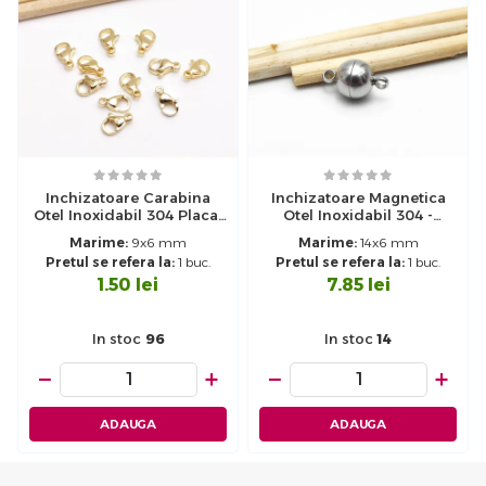
Inchizatoare Carabina
Inchizatoare Magnetica
Otel Inoxidabil 304 Placat
Otel Inoxidabil 304 -
Cu Aur 24K - 9x6mm
14x6mm
Marime:
9x6 mm
Marime:
14x6 mm
Pretul se refera la:
1 buc.
Pretul se refera la:
1 buc.
1.50
lei
7.85
lei
In stoc
96
In stoc
14
−
+
−
+
ADAUGA
ADAUGA