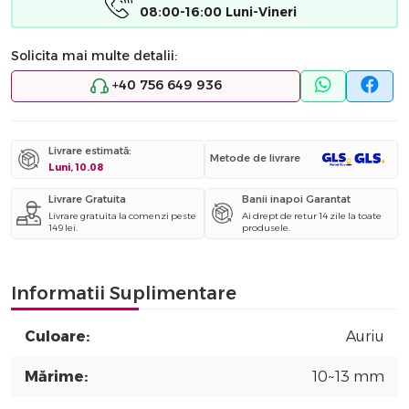
08:00-16:00 Luni-Vineri
Solicita mai multe detalii:
+40 756 649 936
Livrare estimată:
Metode de livrare
Luni, 10.08
Livrare Gratuita
Banii inapoi Garantat
Livrare gratuita la comenzi peste
Ai drept de retur 14 zile la toate
149 lei.
produsele.
Informatii Suplimentare
Culoare:
Auriu
Mărime:
10~13 mm