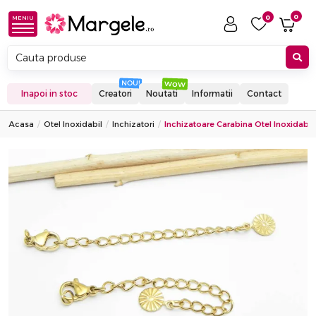
0
0
MENIU
Inapoi in stoc
Creatori
Noutati
Informatii
Contact
Acasa
Otel Inoxidabil
Inchizatori
Inchizatoare Carabina Otel Inoxidabil