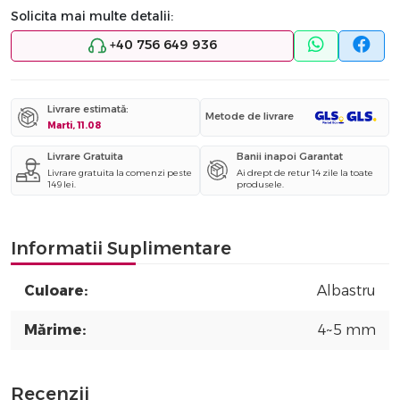
Solicita mai multe detalii:
+40 756 649 936
Livrare estimată:
Metode de livrare
Marti, 11.08
Livrare Gratuita
Banii inapoi Garantat
Livrare gratuita la comenzi peste
Ai drept de retur 14 zile la toate
149 lei.
produsele.
Informatii Suplimentare
Culoare:
Albastru
Mărime:
4~5 mm
Recenzii