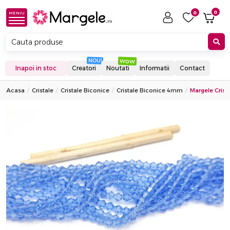
0
0
MENIU
Inapoi in stoc
Creatori
Noutati
Informatii
Contact
Acasa
Cristale
Cristale Biconice
Cristale Biconice 4mm
Margele Crist