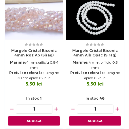
Margele Cristal Biconic
Margele Cristal Biconic
4mm Roz Ab (sirag)
4mm Alb Opac (sirag)
Marime:
4 mm, orificiu 0.8~1
Marime:
4 mm, orificiu 0.8
mm
mm
Pretul se refera la:
1 sirag de
Pretul se refera la:
1 sirag de
30 cm aprox. 82 buc.
aprox. 85 buc.
5.50
lei
5.50
lei
In stoc
1
In stoc
46
−
+
−
+
ADAUGA
ADAUGA