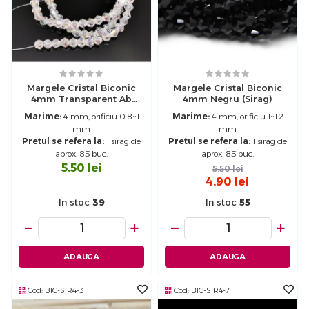
Margele Cristal Biconic
Margele Cristal Biconic
4mm Transparent Ab
4mm Negru (sirag)
(sirag)
Marime:
4 mm, orificiu 0.8~1
Marime:
4 mm, orificiu 1~1.2
mm
mm
Pretul se refera la:
1 sirag de
Pretul se refera la:
1 sirag de
aprox. 85 buc.
aprox. 85 buc.
5.50
lei
5.50
lei
4.90
lei
In stoc
39
In stoc
55
−
+
−
+
ADAUGA
ADAUGA
Cod:
BIC-SIR4-3
Cod:
BIC-SIR4-7