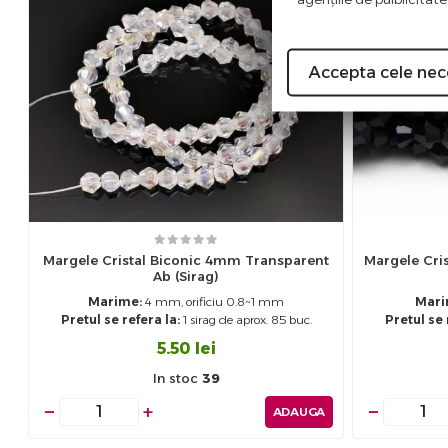
Accepta cele nec
Margele Cristal Biconic 4mm Transparent
Margele Cri
Ab (sirag)
Marime:
4 mm, orificiu 0.8~1 mm
Mari
Pretul se refera la:
1 sirag de aprox. 85 buc.
Pretul se 
5.50
lei
In stoc
39
−
+
−
ADAUGA