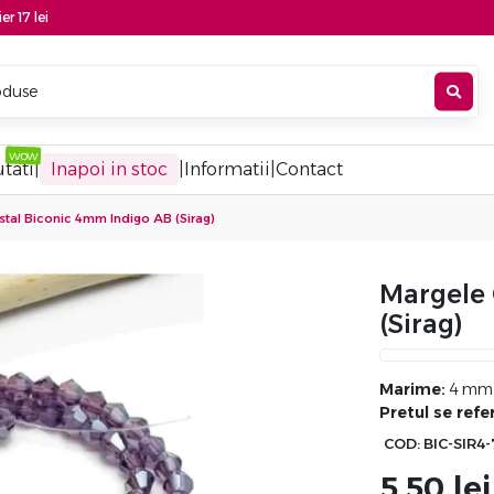
er 17 lei
tati
|
Inapoi in stoc
|
Informatii
|
Contact
stal Biconic 4mm Indigo AB (sirag)
Margele 
(sirag)
Marime:
4 mm, 
Pretul se refer
COD:
BIC-SIR4
5.50
lei