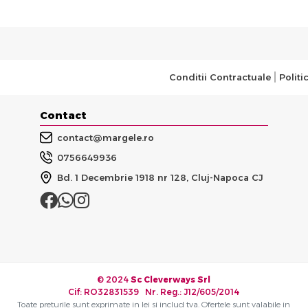
Conditii Contractuale
Politi
Contact
contact@margele.ro
0756649936
Bd. 1 Decembrie 1918 nr 128, Cluj-Napoca CJ
© 2024
Sc Cleverways Srl
Cif: RO32831539 Nr. Reg.: J12/605/2014
Toate preturile sunt exprimate in lei si includ tva. Ofertele sunt valabile in