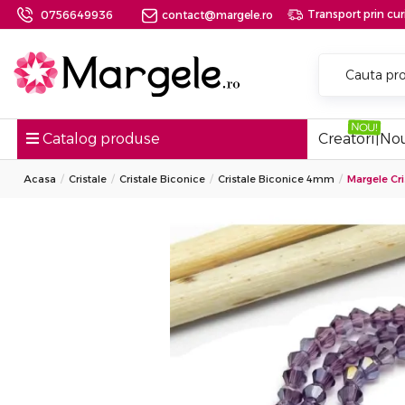
Transport prin curi
0756649936
contact@margele.ro
Catalog produse
Creatori
|
Nou
Acasa
Cristale
Cristale Biconice
Cristale Biconice 4mm
Margele Cri