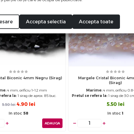
-11
esare
Accepta selectia
Accepta toate
stal Biconic 4mm Negru (sirag)
Margele Cristal Biconic 4
(sirag)
me:
4 mm, orificiu 1~1.2 mm
Marime:
4 mm, orificiu 0.
refera la:
1 sirag de aprox. 85 buc.
Pretul se refera la:
1 sirag de 30 c
4.90
lei
5.50
lei
5.50
lei
In stoc
58
In stoc
1
+
−
+
ADAUGA