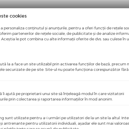
este cookies
a personaliza conținutul și anunțurile, pentru a oferi funcții de rețele soc
ferim partenerilor de rețele sociale, de publicitate și de analize informaț
u. Aceștia le pot combina cu alte informații oferite de dvs. sau culese în urm
tă la a face un site utilizabil prin activarea funcţiilor de bază, precum 
i o recenzie
ele securizate de pe site. Site-ul nu poate funcţiona corespunzător făr
 primul care scrie ceva bun despre acest produs!
ă îi ajută pe proprietarii unui site să înţeleagă modul în care vizitatorii
urile prin colectarea şi raportarea informaţiilor în mod anonim.
 sunt utilizate pentru a-i urmări pe utilizatori de la un site la altul. Int
-2
Cod:
BIC-SIR4-3
 şi antrenante pentru utilizatorii individuali, aşadar ele sunt mai valoro
 şi părţile terţe care se ocupă de publicitate.
%