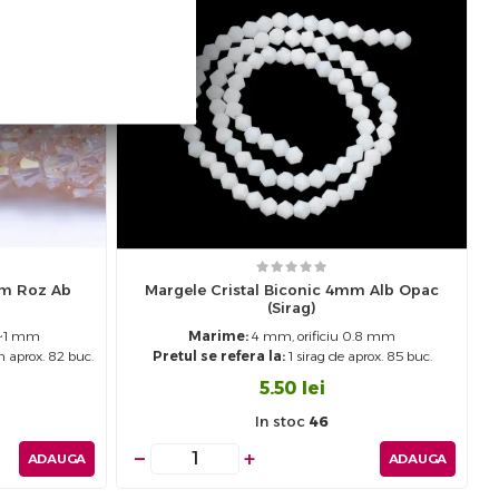
mm Roz Ab
Margele Cristal Biconic 4mm Alb Opac
(sirag)
8~1 mm
Marime:
4 mm, orificiu 0.8 mm
m aprox. 82 buc.
Pretul se refera la:
1 sirag de aprox. 85 buc.
5.50
lei
In stoc
46
−
+
ADAUGA
ADAUGA