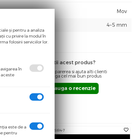
Mov
4~5 mm
iale și pentru a analiza
ii cu privire la modul în
a folosirii serviciilor lor.
Detii acest produs?
navigarea în
Spune-ti parerea si ajuta alti clienti
ă aceste
sa aleaga cel mai bun produs
Adauga o recenzie
enţia este de a
Cod:
BIC-SIR4-7
ase pentru