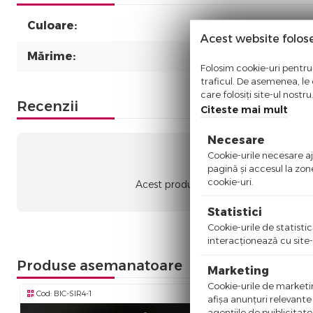
Culoare:
Acest website folos
Mărime:
Folosim cookie-uri pentru 
traficul. De asemenea, le o
care folosiți site-ul nostr
Recenzii
Citeste mai mult
Necesare
Cookie-urile necesare aju
Nic
pagină şi accesul la zon
cookie-uri.
Acest produs nu a adunat recenzii. Fii
Statistici
Cookie-urile de statistic
interacţionează cu site-
Produse asemanatoare
Marketing
Cookie-urile de marketing
Cod:
BIC-SIR4-1
Cod:
BIC-SIR4
afişa anunţuri relevante
agenţiile de puiblicitate