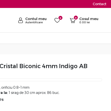
Contact
0
Contul meu
0
Cosul meu
Autentificare
0.00
lei
Cristal Biconic 4mm Indigo AB
orificiu 0.8~1 mm
a la:
1 sirag de 30 cm aprox. 86 buc.
-76