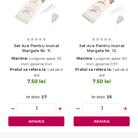
Set Ace Pentru Insirat
Set Ace Pentru Insirat
Margele Nr. 11
Margele Nr. 12
Marime:
Lungime: aprox. 53
Marime:
Lungime: aprox. 50
mm, grosime 0.41
mm, grosime 0.37
Pretul se refera la:
1 set de 6
Pretul se refera la:
1 set de 6
ace
ace
7.50
lei
7.50
lei
In stoc
27
In stoc
25
−
+
−
+
ADAUGA
ADAUGA