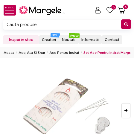
0
0
MENIU
Inapoi in stoc
Creatori
Noutati
Informatii
Contact
Acasa
Ace, Ata Si Snur
Ace Pentru Insirat
Set Ace Pentru Insirat Margele 