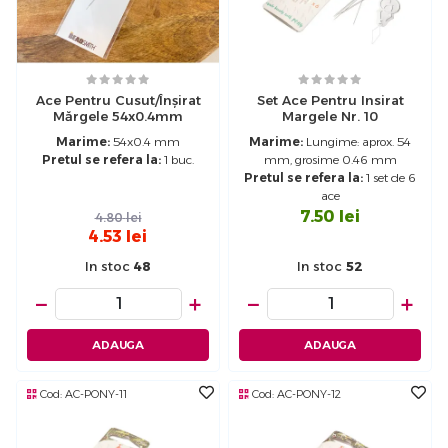
Ace Pentru Cusut/înșirat
Set Ace Pentru Insirat
Mărgele 54x0.4mm
Margele Nr. 10
Marime:
54x0.4 mm
Marime:
Lungime: aprox. 54
Pretul se refera la:
1 buc.
mm, grosime 0.46 mm
Pretul se refera la:
1 set de 6
ace
7.50
lei
4.80
lei
4.53
lei
In stoc
48
In stoc
52
−
+
−
+
ADAUGA
ADAUGA
Cod:
AC-PONY-11
Cod:
AC-PONY-12