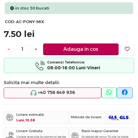
in stoc 30 bucati
COD:
AC-PONY-MIX
7.50
lei
−
+
Adauga in cos
Comenzi Telefonice:
08:00-16:00 Luni-Vineri
Solicita mai multe detalii:
+40 756 649 936
Livrare estimată:
Metode de livrare
Luni, 10.08
Livrare Gratuita
Banii inapoi Garantat
Livrare gratuita la comenzi peste
Ai drept de retur 14 zile la toate