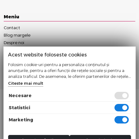
Meniu
Contact
Blog margele
Despre noi
Anulare/Modificare Comanda
Acest website foloseste cookies
Conditii Contractuale
Folosim cookie-uri pentru a personaliza conținutul și
Politica Cookie
anunțurile, pentru a oferi funcții de rețele sociale și pentru a
Politica Confidentialitate
analiza traficul. De asemenea, le oferim partenerilor de rețele
Termeni si Conditii
sociale, de publicitate și de analize informații cu privire la
Citeste mai mult
modul în care folosiți site-ul nostru. Aceștia le pot combina cu
alte informații oferite de dvs. sau culese în urma folosirii
Necesare
serviciilor lor.
Statistici
© 2024
Sc Cleverways Srl
Marketing
Cif: RO32831539 Nr. Reg.: J12/605/2014
Toate preturile sunt exprimate in lei si includ tva. Ofertele sunt valabile in
limita stocului disponibil.