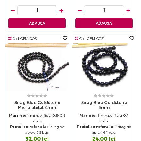
−
+
−
+
ADAUGA
ADAUGA
Cod:
GEM-GO5
Cod:
GEM-GO21
Sirag Blue Goldstone
Sirag Blue Goldstone
Microfatetat 4mm
6mm
Marime:
4 mm, orificiu 0.5~0.6
Marime:
6 mm, orificiu 0.7
mm
mm
Pretul se refera la:
1 sirag de
Pretul se refera la:
1 sirag de
aprox. 96 buc.
aprox. 64 buc.
32.00
lei
24.00
lei