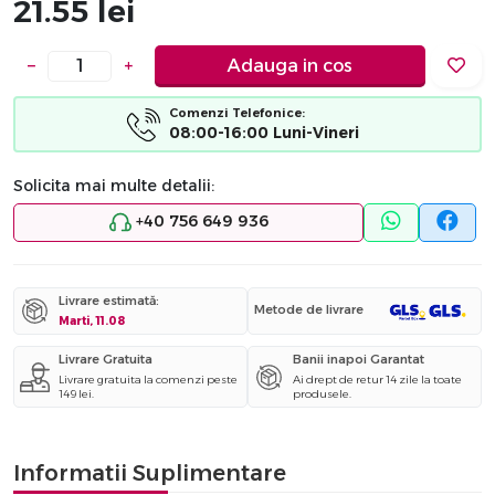
21.55
lei
−
+
Adauga in cos
Comenzi Telefonice:
08:00-16:00 Luni-Vineri
Solicita mai multe detalii:
+40 756 649 936
Livrare estimată:
Metode de livrare
Marti, 11.08
Livrare Gratuita
Banii inapoi Garantat
Livrare gratuita la comenzi peste
Ai drept de retur 14 zile la toate
149 lei.
produsele.
Informatii Suplimentare