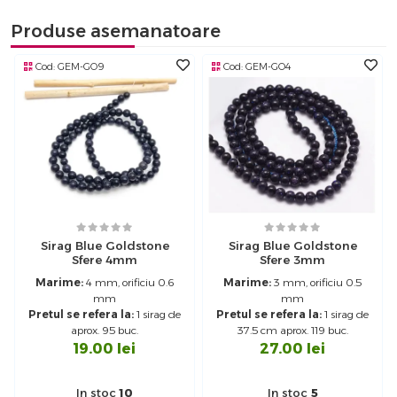
Produse asemanatoare
Cod:
GEM-GO9
Cod:
GEM-GO4
Sirag Blue Goldstone
Sirag Blue Goldstone
Sfere 4mm
Sfere 3mm
Marime:
4 mm, orificiu 0.6
Marime:
3 mm, orificiu 0.5
mm
mm
Pretul se refera la:
1 sirag de
Pretul se refera la:
1 sirag de
aprox. 95 buc.
37.5 cm aprox. 119 buc.
19.00
lei
27.00
lei
In stoc
10
In stoc
5