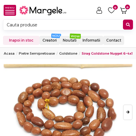
0
0
MENIU
Inapoi in stoc
Creatori
Noutati
Informatii
Contact
Acasa
Pietre Semipretioase
Goldstone
Sirag Goldstone Nugget 6~4x