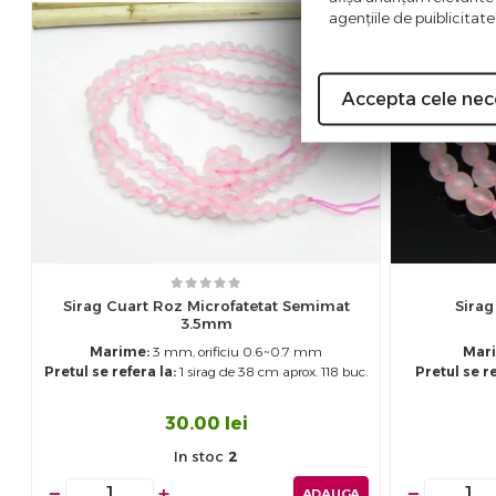
agenţiile de puiblicitate
Accepta cele nec
Sirag Cuart Roz Microfatetat Semimat
Sirag
3.5mm
Marime:
3 mm, orificiu 0.6~0.7 mm
Mar
Pretul se refera la:
1 sirag de 38 cm aprox. 118 buc.
Pretul se re
30.00
lei
In stoc
2
−
+
−
ADAUGA