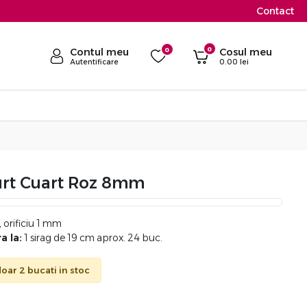
Contact
0
Contul meu
0
Cosul meu
Autentificare
0.00
lei
urt Cuart Roz 8mm
orificiu 1 mm
a la:
1 sirag de 19 cm aprox. 24 buc.
oar 2 bucati in stoc