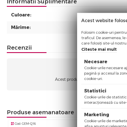
Informatii Suplimentare
Culoare:
Acest website folos
Mărime:
Folosim cookie-uri pentru 
traficul. De asemenea, le o
care folosiți site-ul nostr
Recenzii
Citeste mai mult
Necesare
Cookie-urile necesare aju
Nic
pagină şi accesul la zon
cookie-uri.
Acest produs nu a adunat recenzii. Fii
Statistici
Cookie-urile de statistic
interacţionează cu site-
Produse asemanatoare
Marketing
Cookie-urile de marketing
Cod:
GEM-Q16
Cod:
GEM-Q2
afişa anunţuri relevante