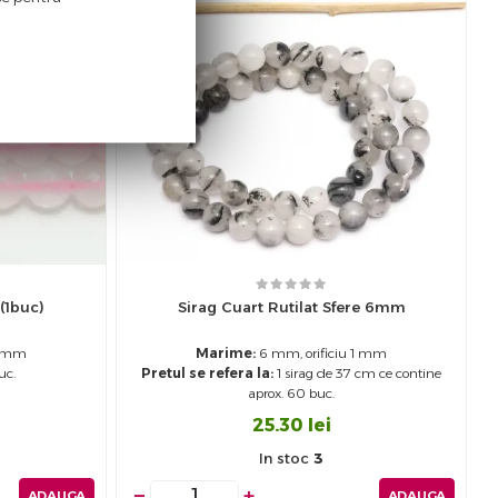
(1buc)
Sirag Cuart Rutilat Sfere 6mm
1 mm
Marime:
6 mm, orificiu 1 mm
uc.
Pretul se refera la:
1 sirag de 37 cm ce contine
aprox. 60 buc.
25.30
lei
In stoc
3
−
+
ADAUGA
ADAUGA