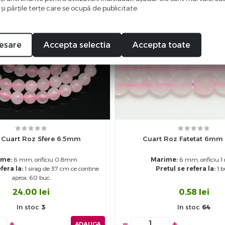
 şi părţile terţe care se ocupă de publicitate.
esare
Accepta selectia
Accepta toate
 Cuart Roz Sfere 6.5mm
Cuart Roz Fatetat 6mm 
ime:
6 mm, orificiu 0.8mm
Marime:
6 mm, orificiu 
fera la:
1 sirag de 37 cm ce contine
Pretul se refera la:
1 b
aprox. 60 buc.
24.00
lei
0.58
lei
In stoc
3
In stoc
64
+
−
+
ADAUGA