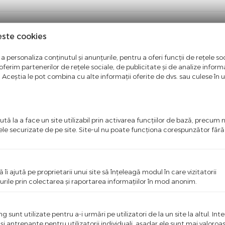
este cookies
a personaliza conținutul și anunțurile, pentru a oferi funcții de rețele soc
ferim partenerilor de rețele sociale, de publicitate și de analize informaț
u. Aceștia le pot combina cu alte informații oferite de dvs. sau culese în urm
tă la a face un site utilizabil prin activarea funcţiilor de bază, precum 
i o recenzie
ele securizate de pe site. Site-ul nu poate funcţiona corespunzător făr
 primul care scrie ceva bun despre acest produs!
ă îi ajută pe proprietarii unui site să înţeleagă modul în care vizitatorii
urile prin colectarea şi raportarea informaţiilor în mod anonim.
 sunt utilizate pentru a-i urmări pe utilizatori de la un site la altul. Int
Cod:
GEM-Q11
 şi antrenante pentru utilizatorii individuali, aşadar ele sunt mai valoro