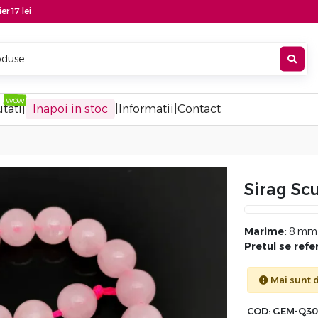
er 17 lei
tati
|
Inapoi in stoc
|
Informatii
|
Contact
Sirag Sc
Marime:
8 mm, 
Pretul se refer
Mai sunt d
COD:
GEM-Q30