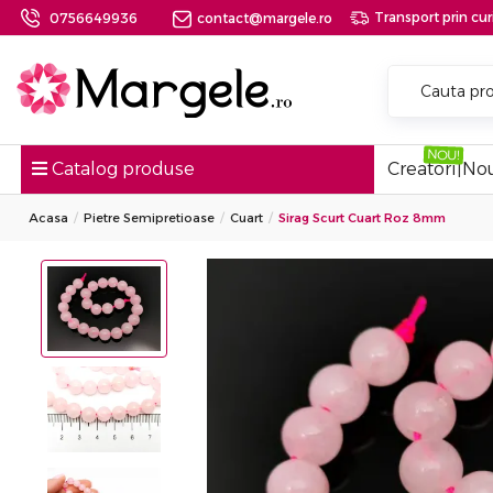
Transport prin curi
0756649936
contact@margele.ro
Catalog produse
Creatori
|
Nou
Acasa
Pietre Semipretioase
Cuart
Sirag Scurt Cuart Roz 8mm