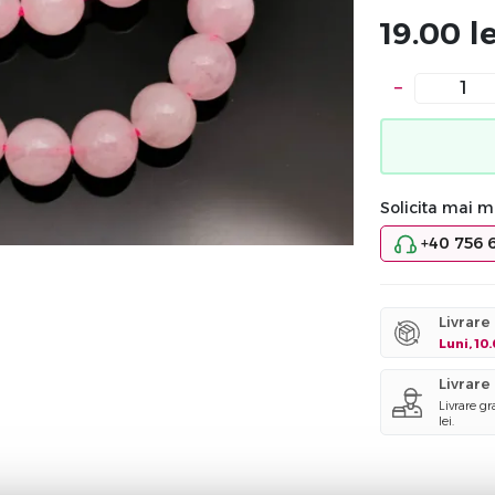
19.00
le
−
Solicita mai mu
+40 756 
Livrare
Luni, 10
Livrare
Livrare g
lei.