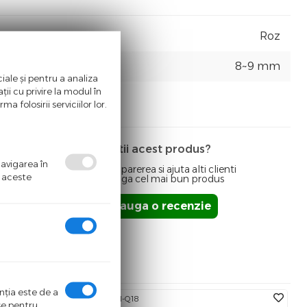
Roz
8~9 mm
iale și pentru a analiza
ii cu privire la modul în
a folosirii serviciilor lor.
Detii acest produs?
navigarea în
Spune-ti parerea si ajuta alti clienti
ă aceste
sa aleaga cel mai bun produs
Adauga o recenzie
enţia este de a
Cod:
GEM-Q18
ase pentru