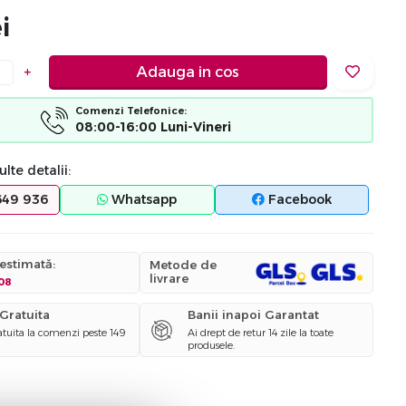
i
+
Adauga in cos
Comenzi Telefonice:
08:00-16:00 Luni-Vineri
lte detalii:
649 936
Whatsapp
Facebook
 estimată:
Metode de
livrare
.08
 Gratuita
Banii inapoi Garantat
ratuita la comenzi peste 149
Ai drept de retur 14 zile la toate
produsele.