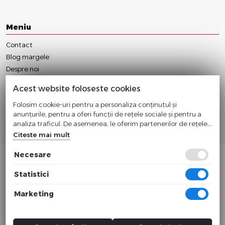
Meniu
Contact
Blog margele
Despre noi
Anulare/Modificare Comanda
Acest website foloseste cookies
Conditii Contractuale
Folosim cookie-uri pentru a personaliza conținutul și
Politica Cookie
anunțurile, pentru a oferi funcții de rețele sociale și pentru a
Politica Confidentialitate
analiza traficul. De asemenea, le oferim partenerilor de rețele
Termeni si Conditii
sociale, de publicitate și de analize informații cu privire la
Citeste mai mult
modul în care folosiți site-ul nostru. Aceștia le pot combina cu
alte informații oferite de dvs. sau culese în urma folosirii
Necesare
serviciilor lor.
Statistici
© 2024
Sc Cleverways Srl
Marketing
Cif: RO32831539 Nr. Reg.: J12/605/2014
Toate preturile sunt exprimate in lei si includ tva. Ofertele sunt valabile in
limita stocului disponibil.