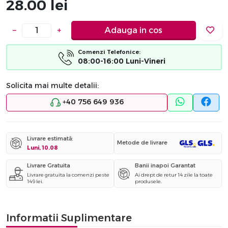
28.00
lei
−
+
Adauga in cos
Comenzi Telefonice:
08:00-16:00 Luni-Vineri
Solicita mai multe detalii:
+40 756 649 936
Livrare estimată:
Metode de livrare
Luni, 10.08
Livrare Gratuita
Banii inapoi Garantat
Livrare gratuita la comenzi peste
Ai drept de retur 14 zile la toate
149 lei.
produsele.
Informatii Suplimentare