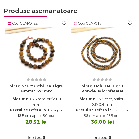
Produse asemanatoare
Cod:
GEM-OT22
Cod:
GEM-OT7
Sirag Scurt Ochi De Tigru
Sirag Ochi De Tigru
Fatetat 6x5mm
Rondel Microfatetat
3x2mm
Marime:
6x5 mm, orificiu 1
Marime:
3x2 mm, orificiu
mm
0.5~0.6 mm
Pretul se refera la:
1 sirag de
Pretul se refera la:
1 sirag de
18.5 cm aprox. 30 buc.
38 cm aprox. 185 buc.
28.32
lei
36.00
lei
In stoc
3
In stoc
3