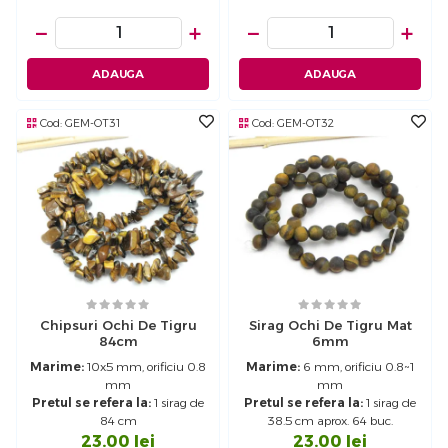
−
+
−
+
ADAUGA
ADAUGA
Cod:
GEM-OT31
Cod:
GEM-OT32
Chipsuri Ochi De Tigru
Sirag Ochi De Tigru Mat
84cm
6mm
Marime:
10x5 mm, orificiu 0.8
Marime:
6 mm, orificiu 0.8~1
mm
mm
Pretul se refera la:
1 sirag de
Pretul se refera la:
1 sirag de
84 cm
38.5 cm aprox. 64 buc.
23.00
lei
23.00
lei