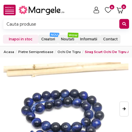
0
0
MENIU
Inapoi in stoc
Creatori
Noutati
Informatii
Contact
Acasa
Pietre Semipretioase
Ochi De Tigru
Sirag Scurt Ochi De Tigru A